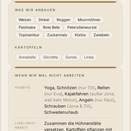
WAS WIR ANBAUEN
Weizen
Dinkel
Roggen
Moormöhren
Pastinake
Rote Bete
Petersilienwurzel
Topinambur
Zuckermais
Kürbis
Zwiebeln
KARTOFFELN
Annabelle
Glorietta
Gunda
Linda
WENN WIR MAL NICHT ARBEITEN
Yoga, Schnitzen
(nur Till)
, Reiten
HOBBYS
(nur Eva)
, Kajakfahren
(außer Jona,
weil kein Motor)
, Angeln
(nur Paul)
,
Schrauben
(Jona & Till)
,
Schwedenurlaub
Zusammen die Hühnerställe
LIEBLINGS­
ARBEIT
versetzen, Kartoffeln pflanzen mit