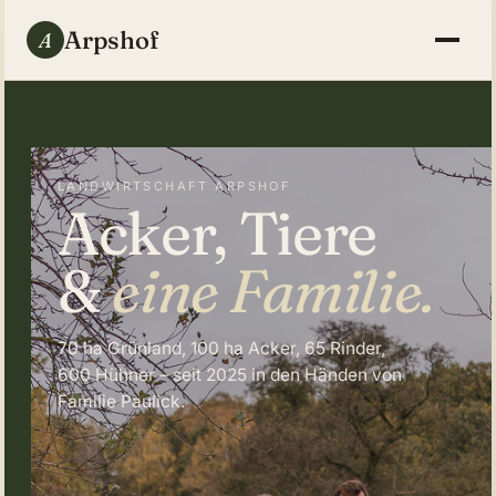
Arps
hof
A
LANDWIRTSCHAFT ARPSHOF
Acker, Tiere
&
eine Familie.
70 ha Grünland, 100 ha Acker, 65 Rinder,
600 Hühner – seit 2025 in den Händen von
Familie Paulick.